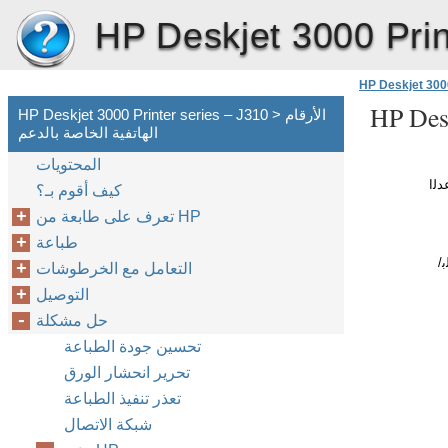
HP Deskjet 3000 Prin
HP Deskjet 3000
HP Desk
HP Deskjet 3000 Printer series – J310 > الأرقام
الهاتفية الخاصة بالدعم
المحتويات
ﻟا
كيف أقوم بـ؟
تعرف على طابعة من HP
طباعة
/
التعامل مع الخرطوشات
التوصيل
حل مشكلة
تحسين جودة الطباعة
تحرير انحشار الورق
تعذر تنفيذ الطباعة
شبكة الاتصال