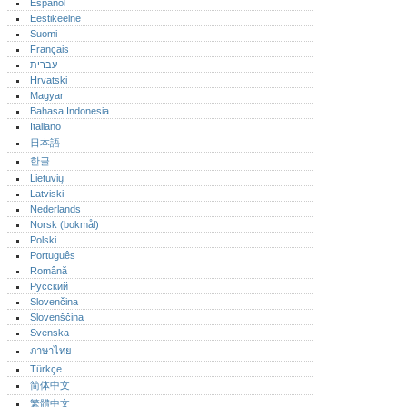
Español
Eestikeelne
Suomi
Français
עברית
Hrvatski
Magyar
Bahasa Indonesia
Italiano
日本語
한글
Lietuvių
Latviski
Nederlands
Norsk (bokmål)‎
Polski
Português‎
Română
Русский
Slovenčina
Slovenščina
Svenska
ภาษาไทย
Türkçe
简体中文
繁體中文