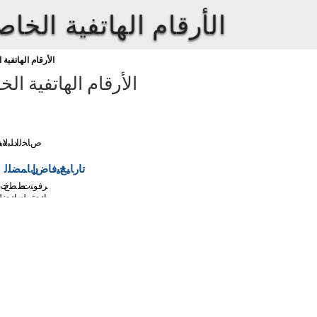
الأرقام الهاتفية الخا
الأرقام الهاتفية
الأرقام الهاتفية ال
صﺎﺨﻟا
ﺪﻠﺒﻟﺎﺑ
ﺔﻘ
تارﺎﻴﺥ
ﺔﻴﻓﺎﺽإ
نﺎﻤﻀﻠﻟ
ﺮﻓﻮﺘﺕ
ﻂﻄﺥ
تﺎ
ﻚﺘﻘﻄﻨﻣ
ﻚﺘﻐﻟ