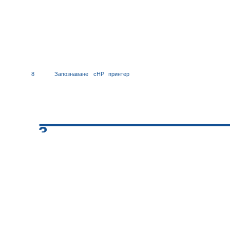
8
Запознаване
с
HP
принтер
3