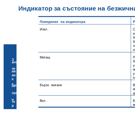
Индикатор
за
състояние
на
безжичн
Поведение
на
индикатора
Р
Изкл
.
С
и
б
б
з
п
Мигащ
П
З
б
апо
у
зн
м
ав
у
ан
н
е
с
Бързо
мигане
В
HP
м
при
д
н
Вкл
.
Б
те
м
р