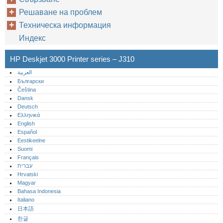
Решаване на проблем
Техническа информация
Индекс
HP Deskjet 3000 Printer series – J310
العربية
Български
Čeština
Dansk
Deutsch
Ελληνικά
English
Español
Eestikeelne
Suomi
Français
עברית
Hrvatski
Magyar
Bahasa Indonesia
Italiano
日本語
한글