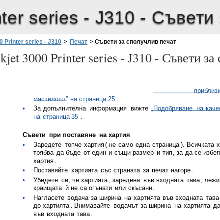
ter series - J310 -
Съвети 
 Printer series - J310
>
Печат
>
Съвети за сполучлив печат
jet 3000 Printer series - J310 -
Съвети за
приблиз
мастилото
”
на
страница
25
.
•
За
допълнителна
информация
вижте
„
Подобряване
на
каче
на
страница
35
.
Съвети
при
поставяне
на
хартия
•
Заредете
топче
хартия
(
не
само
една
страница
).
Всичката
х
трябва
да
бъде
от
един
и
същи
размер
и
тип
,
за
да
се
избег
хартия
.
•
Поставяйте
хартията
със
страната
за
печат
нагоре
.
•
Убедете
се
,
че
хартията
,
заредена
във
входната
тава
,
лежи
краищата
й
не
са
огънати
или
скъсани
.
•
Нагласете
водача
за
ширина
на
хартията
във
входната
тава
до
хартията
.
Внимавайте
водачът
за
ширина
на
хартията
д
във
входната
тава
.