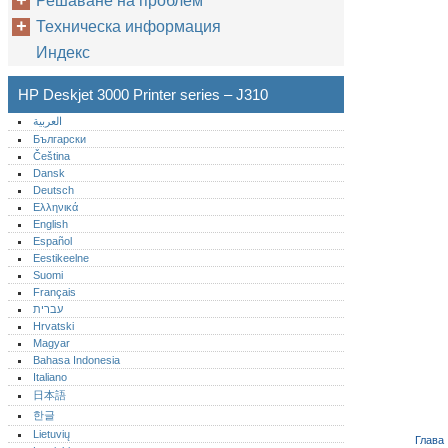
Решаване на проблем
Техническа информация
Индекс
HP Deskjet 3000 Printer series – J310
العربية
Български
Čeština
Dansk
Deutsch
Ελληνικά
English
Español
Eestikeelne
Suomi
Français
עברית
Hrvatski
Magyar
Bahasa Indonesia
Italiano
日本語
한글
Lietuvių
Глава