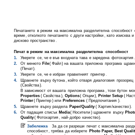
Печатането
в
режим
на
максимална
разделителна
способност
време
,
отколкото
печатането
с
други
настройки
,
като
изисква
и
дисково
пространство
.
Печат
в
режим
на
максимална
разделителна
способност
1.
Уверете
се
,
че
е
във
входната
тава
е
заредена
фотохартия
2.
От
менюто
File
(
Файл
)
на
вашата
приложна
програма
щракн
(
Печат
).
3.
Уверете
се
,
че
е
избран
правилният
принтер
.
4.
Щракнете
върху
бутона
,
който
отваря
диалоговия
прозорец
(
Свойства
).
В
зависимост
от
вашата
приложна
програма
,
този
бутон
мо
Properties
(
Свойства
),
Options
(
Опции
),
Printer Setup
(
Наст
Printer
(
Принтер
)
или
Preferences
(
Предпочитания
).
5.
Щракнете
върху
раздела
Paper/Quality
(
Хартия
/
качество
).
6.
От
падащия
списък
Media
(
Носители
)
щракнете
върху
Photo
Quality
(
Фотохартия
,
най
-
добро
качество
).
Забележка
За
да
се
разреши
печат
с
максимална
разд
способност
,
трябва
да
изберете
Photo Paper, Best Quali