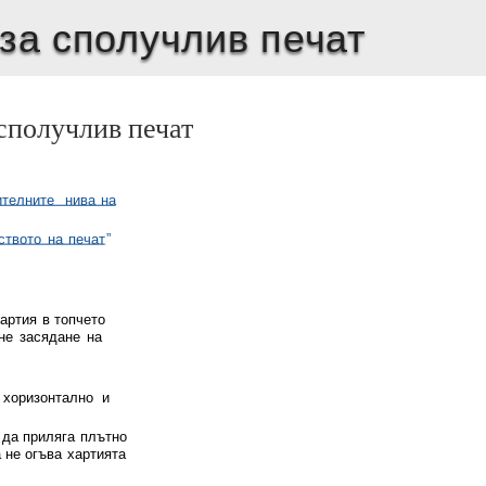
за сполучлив печат
 сполучлив печат
ителните
нива
на
ството
на
печат
”
артия
в
топчето
не
засядане
на
хоризонтално
и
да
приляга
плътно
а
не
огъва
хартията