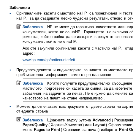
Забележки
•
Оригиналните
касети
с
мастило
на
HP
са
проектирани
и
теств
на
HP,
за
да
създавате
лесно
чудесни
резултати
,
отново
и
от
Забележка
HP
не
може
да
гарантира
качеството
или
над
консумативи
,
които
не
са
на
HP.
Гаранцията
не
включва
о
ремонта
,
който
трябва
да
се
извърши
в
резултат
използва
консуматив
,
който
не
е
на
HP.
Ако
сте
закупили
оригинални
касети
с
мастило
на
HP,
оти
адрес
:
www.hp.com/go/anticounterfeit
•
Предупрежденията
и
индикаторите
за
нивото
на
мастилото
п
приблизителна
информация
само
с
цел
планиране
.
Забележка
Когато
получите
предупредително
съобщение
мастилото
,
подгответе
си
касета
за
смяна
,
за
да
избегнете
забавяния
на
задачите
за
печат
.
Не
е
нужно
да
сменяте
к
качеството
на
печат
не
стане
неприемливо
.
•
Можете
да
отпечатате
ваш
документ
от
двете
страни
на
харти
от
едната
страна
.
Забележка
Щракнете
върху
бутона
Advanced
(
Разширен
Paper/Quality
(
Хартия
/
Качество
)
или
Layout
(
Оформление
меню
Pages to Print
(
Страници
за
печат
)
изберете
Print 