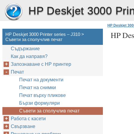
HP Deskjet 3000 Prin
HP Deskjet 3000
HP Desk
HP Deskjet 3000 Printer series – J310 >
Съвети за сполучлив печат
Cъдържание
Как да направя?
Запознаване с HP принтер
Печат
Печат на документи
Печат на снимки
Печат върху пликове
Бързи формуляри
Съвети за сполучлив печат
Работа с касети
Свързване