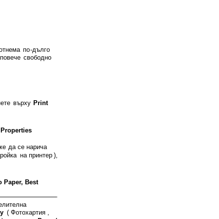
отнема
по
-
дълго
повече
свободно
.
ете
върху
Print
Properties
же
да
се
нарича
ройка
на
принтер
),
 Paper, Best
елителна
ty
(
Фотохартия
,