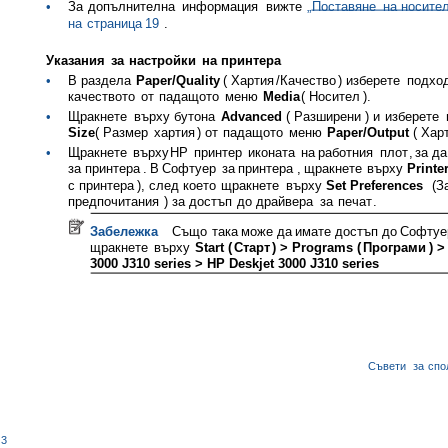
•
За
допълнителна
информация
вижте
„
Поставяне
на
носите
на
страница
19
.
Указания
за
настройки
на
принтера
•
В
раздела
Paper/Quality
(
Хартия
/
Качество
)
изберете
подхо
качеството
от
падащото
меню
Media
(
Носител
).
•
Щракнете
върху
бутона
Advanced
(
Разширени
)
и
изберете
Size
(
Размер
хартия
)
от
падащото
меню
Paper/Output
(
Хар
•
Щракнете
върху
HP
принтер
иконата
на
работния
плот
,
за
да
за
принтера
.
В
Софтуер
за
принтера
,
щракнете
върху
Printe
с
принтера
),
след
което
щракнете
върху
Set Preferences
(
З
предпочитания
)
за
достъп
до
драйвера
за
печат
.
Забележка
Също
така
може
да
имате
достъп
до
Софтуе
щракнете
върху
Start (
Старт
) > Programs (
Програми
) 
3000 J310 series > HP Deskjet 3000 J310 series
Съвети
за
спо
3