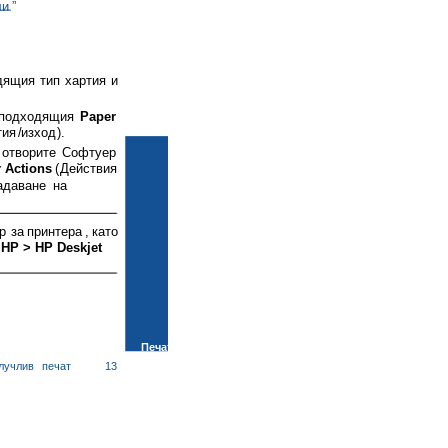
ли
”
дящия
тип
хартия
и
подходящия
Paper
тия
/
изход
).
отворите
Софтуер
r Actions
(
Действия
адаване
на
р
за
принтера
,
като
> HP > HP Deskjet
Печат
лучлив
печат
13