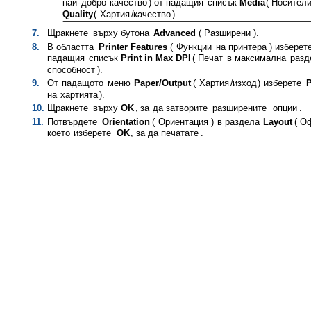
най
-
добро
качество
)
от
падащия
списък
Media
(
Носител
Quality
(
Хартия
/
качество
).
7.
Щракнете
върху
бутона
Advanced
(
Разширени
).
8.
В
областта
Printer Features
(
Функции
на
принтера
)
изберет
падащия
списък
Print in Max DPI
(
Печат
в
максимална
разд
способност
).
9.
От
падащото
меню
Paper/Output
(
Хартия
/
изход
)
изберете
P
на
хартията
).
10.
Щракнете
върху
OK
,
за
да
затворите
разширените
опции
.
11.
Потвърдете
Orientation
(
Ориентация
)
в
раздела
Layout
(
Оф
което
изберете
OK
,
за
да
печатате
.