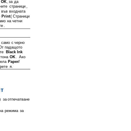
OK
,
за
да
ните
страници
,
във
входната
 Print
(
Страници
амо
на
четни
те
.
само
с
черно
От
падащото
те
Black Ink
утона
OK
.
Ако
дела
Paper/
рете
я
.
т
)
за
отпечатване
на
режима
за