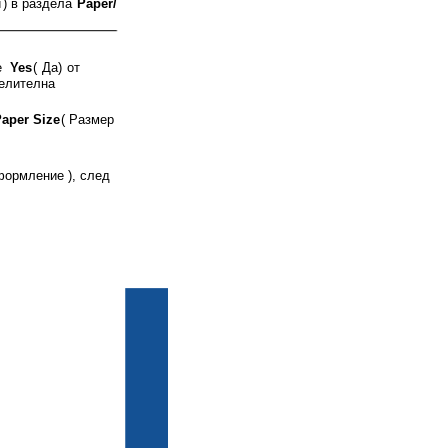
и
)
в
раздела
Paper/
е
Yes
(
Да
)
от
елителна
aper Size
(
Размер
ормление
),
след