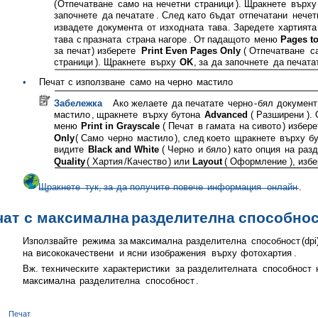
(
Отпечатване
само
на
нечетни
страници
).
Щракнете
върху
започнете
да
печатате
.
След
като
бъдат
отпечатани
нечет
извадете
документа
от
изходната
тава
.
Заредете
хартията
тава
с
празната
страна
нагоре
.
От
падащото
меню
Pages to
за
печат
)
изберете
Print Even Pages Only
(
Отпечатване
с
страници
).
Щракнете
върху
OK
,
за
да
започнете
да
печата
•
Печат
с
използване
само
на
черно
мастило
Забележка
Ако
желаете
да
печатате
черно
-
бял
документ
мастило
,
щракнете
върху
бутона
Advanced
(
Разширени
).
меню
Print in Grayscale
(
Печат
в
гамата
на
сивото
)
избере
Only
(
Само
черно
мастило
),
след
което
щракнете
върху
б
видите
Black and White
(
Черно
и
бяло
)
като
опция
на
раз
Quality
(
Хартия
/
Качество
)
или
Layout
(
Оформление
),
избе
Щракнете
тук
,
за
да
получите
повече
информация
онлайн
.
чат
с
максимална
разделителна
способнос
Използвайте
режима
за
максимална
разделителна
способност
(dpi
на
висококачествени
и
ясни
изображения
върху
фотохартия
.
Вж
.
техническите
характеристики
за
разделителната
способност
максимална
разделителна
способност
.
Печат