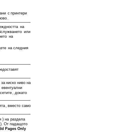
ани
с
принтери
ново
.
еждността
на
бслужването
или
нето
на
дете
на
следния
редоставят
за
ниско
ниво
на
евентуални
асетите
,
докато
ята
,
вместо
само
и
)
на
раздела
).
От
падащото
Odd Pages Only