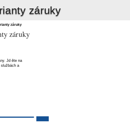
rianty záruky
rianty záruky
nty záruky
ány. Jd
ě
te na
 službách a