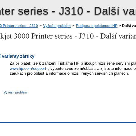
ter series - J310 -
Další va
 Printer series - J310
>
Vyřešit problém
>
Podpora společnosti HP
>
Další va
jet 3000 Printer series - J310 -
Další varia
í varianty záruky
Za p
ř
íplatek lze k za
ř
ízení Tiskárna HP p
ř
ikoupit rozší
ř
ené servisní pl
www.hp.com/support
, vyberte svou zemi/oblast, a zjist
ě
te informace o
zárukách pro oblast a informace o rozší
ř
ených servisních plánech.
Vy
ř
ešit problém