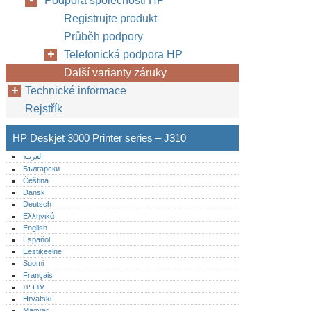
Podpora společnosti HP
Registrujte produkt
Průběh podpory
Telefonická podpora HP
Další varianty záruky
Technické informace
Rejstřík
HP Deskjet 3000 Printer series – J310
العربية
Български
Čeština
Dansk
Deutsch
Ελληνικά
English
Español
Eestikeelne
Suomi
Français
עברית
Hrvatski
Magyar