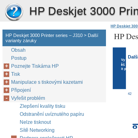
HP Deskjet 3000 Prin
HP Deskjet 3000
HP Desk
HP Deskjet 3000 Printer series – J310 > Další
varianty záruky
Obsah
Dalš
Postup
Vy
ř
eš
Poznejte Tiskárna HP
it problém
Tisk
Manipulace s tiskovými kazetami
Připojení
42
Vyřešit problém
Zlepšení kvality tisku
Odstranění uvíznutého papíru
Nelze tisknout
8
Sítě Networking