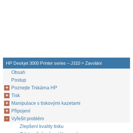
HP Deskjet 3000 Printer series – J310 > Zavolání
Obsah
Postup
Poznejte Tiskárna HP
Tisk
Manipulace s tiskovými kazetami
Připojení
Vyřešit problém
Zlepšení kvality tisku