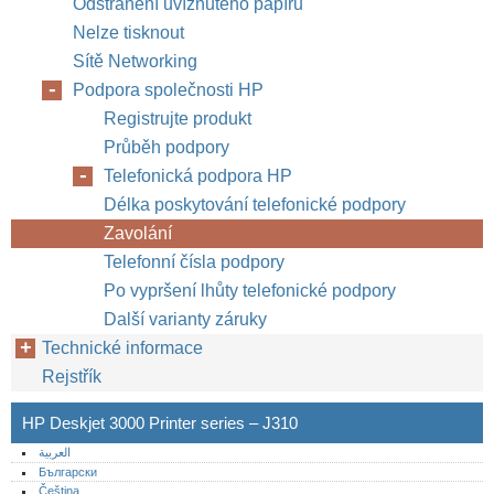
Odstranění uvíznutého papíru
Nelze tisknout
Sítě Networking
Podpora společnosti HP
Registrujte produkt
Průběh podpory
Telefonická podpora HP
Délka poskytování telefonické podpory
Zavolání
Telefonní čísla podpory
Po vypršení lhůty telefonické podpory
Další varianty záruky
Technické informace
Rejstřík
HP Deskjet 3000 Printer series – J310
العربية
Български
Čeština