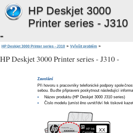
HP Deskjet 3000
Printer series - J310
-
HP Deskjet 3000 Printer series - J310
>
Vyřešit problém
>
Podpora společnosti HP
>
Telefonická podpora HP
>
Zavolání
HP Deskjet 3000 Printer series - J310 -
Zavolání
P
ř
i hovoru s pracovníky telefonické podpory spole
č
nos
sebou. Bu
ď
te p
ř
ipraveni poskytnout následující inform
•
Název produktu (HP Deskjet 3000 J310 series)
•
Č
íslo modelu (umíst
ě
no uvnit
ř
dví
ř
ek tiskové kaze
xx
Product No.
HP Ink
xxxxxx
Cartridge