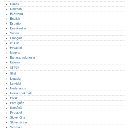
Dansk
Deutsch
Ελληνικά
English
Español
Eestikeelne
Suomi
Français
עברית
Hrvatski
Magyar
Bahasa Indonesia
Italiano
日本語
한글
Lietuvių
Latviski
Nederlands
Norsk (bokmål)‎
Polski
Português‎
Română
Русский
Slovenčina
Slovenščina
Svenska