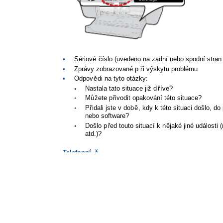
Model No.
xxxxx
•
Sériové
č
íslo (uvedeno na zadní nebo spodní stran
•
Zprávy zobrazované p
ř
i výskytu problému
•
Odpov
ě
di na tyto otázky:
◦
Nastala tato situace již d
ř
íve?
◦
M
ů
žete p
ř
ivodit opakování této situace?
◦
P
ř
idali jste v dob
ě
, kdy k této situaci došlo, do
nebo software?
◦
Došlo p
ř
ed touto situací k n
ě
jaké jiné události 
atd.)?
Telefonní
č