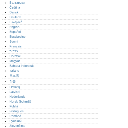
Български
Čeština
Dansk
Deutsch
Ελληνικά
English
Español
Eestikeelne
Suomi
Français
עברית
Hrvatski
Magyar
Bahasa Indonesia
Italiano
日本語
한글
Lietuvių
Latviski
Nederlands
Norsk (bokmål)‎
Polski
Português‎
Română
Русский
Slovenčina