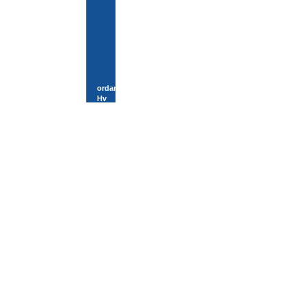
ordan gør jeg?
Hv