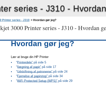
ter series - J310 -
Hvordan
 Printer series - J310
>
Hvordan gør jeg?
jet 3000 Printer series - J310 -
Hvordan gø
Hvordan gør jeg?
Lær at bruge din HP Printer
•
“Printerdele” på side 5
•
“Ilægning af papir” på side 17
•
“Udskiftning af patronerne” på side 24
•
“Fjernelse af papirstop” på side 34
•
“WiFi Protected Setup (WPS)” på side 29