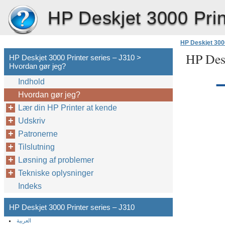
HP Deskjet 3000 Prin
HP Deskjet 3000
HP Desk
HP Deskjet 3000 Printer series – J310 >
Hvordan gør jeg?
Indhold
Hvordan gør jeg?
Lær din HP Printer at kende
Udskriv
Patronerne
Tilslutning
Løsning af problemer
Tekniske oplysninger
Indeks
HP Deskjet 3000 Printer series – J310
العربية