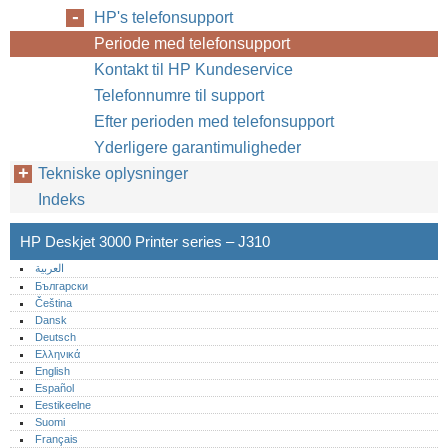
HP's telefonsupport
Periode med telefonsupport
Kontakt til HP Kundeservice
Telefonnumre til support
Efter perioden med telefonsupport
Yderligere garantimuligheder
Tekniske oplysninger
Indeks
HP Deskjet 3000 Printer series – J310
العربية
Български
Čeština
Dansk
Deutsch
Ελληνικά
English
Español
Eestikeelne
Suomi
Français