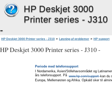
HP Deskjet 3000
Printer series - J310
-
HP Deskjet 3000 Printer series - J310
>
Løsning af problemer
>
HP support
>
HP’s telefonsupport
>
Periode med telefonsupport
HP Deskjet 3000 Printer series - J310 -
Periode med telefonsupport
I Nordamerika, Asien/Stillehavsområdet og Latinameri
års telefonsupport. På
www.hp.com/support
kan du s
Europa, Mellemøsten og Afrika. Opkald sker til almind