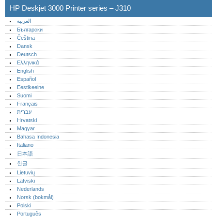
HP Deskjet 3000 Printer series – J310
العربية
Български
Čeština
Dansk
Deutsch
Ελληνικά
English
Español
Eestikeelne
Suomi
Français
עברית
Hrvatski
Magyar
Bahasa Indonesia
Italiano
日本語
한글
Lietuvių
Latviski
Nederlands
Norsk (bokmål)‎
Polski
Português‎