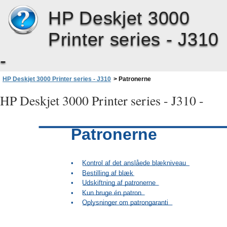
HP Deskjet 3000
Printer series - J310
-
HP Deskjet 3000 Printer series - J310
>
Patronerne
HP Deskjet 3000 Printer series - J310 -
Patronerne
•
Kontrol af det anslåede blækniveau
•
Bestilling af blæk
•
Udskiftning af patronerne
•
Kun bruge én patron
•
Oplysninger om patrongaranti