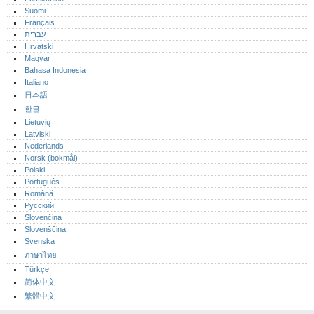
Suomi
Français
עברית
Hrvatski
Magyar
Bahasa Indonesia
Italiano
日本語
한글
Lietuvių
Latviski
Nederlands
Norsk (bokmål)‎
Polski
Português‎
Română
Русский
Slovenčina
Slovenščina
Svenska
ภาษาไทย
Türkçe
简体中文
繁體中文