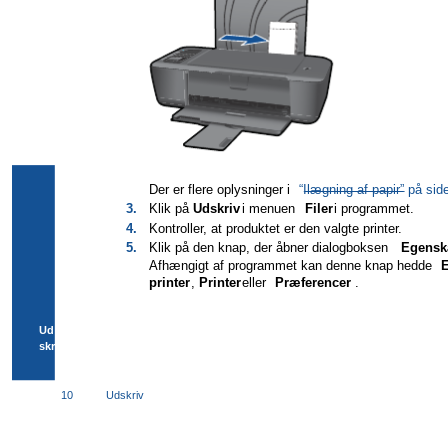
Der er flere oplysninger i
“Ilægning af papir” på sid
3.
Klik på
Udskriv
i menuen
Filer
i programmet.
4.
Kontroller, at produktet er den valgte printer.
5.
Klik på den knap, der åbner dialogboksen
Egensk
Afhængigt af programmet kan denne knap hedde
printer
,
Printer
eller
Præferencer
.
Ud
skriv
10
Udskriv