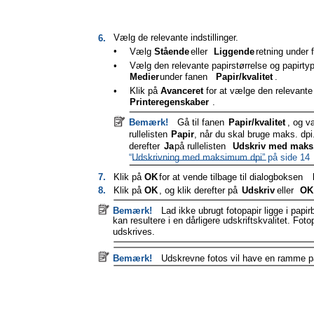
Vælg de relevante indstillinger.
6.
•
Vælg
Stående
eller
Liggende
retning under 
•
Vælg den relevante papirstørrelse og papirtyp
Medier
under fanen
Papir/kvalitet
.
•
Klik på
Avanceret
for at vælge den relevante 
Printeregenskaber
.
Bemærk!
Gå til fanen
Papir/kvalitet
, og v
rullelisten
Papir
, når du skal bruge maks. dpi.
derefter
Ja
på rullelisten
Udskriv med maks.
“Udskrivning med maksimum dpi” på side 14
7.
Klik på
OK
for at vende tilbage til dialogboksen
8.
Klik på
OK
, og klik derefter på
Udskriv
eller
OK
Bemærk!
Lad ikke ubrugt fotopapir ligge i papir
kan resultere i en dårligere udskriftskvalitet. Foto
udskrives.
Bemærk!
Udskrevne fotos vil have en ramme på a