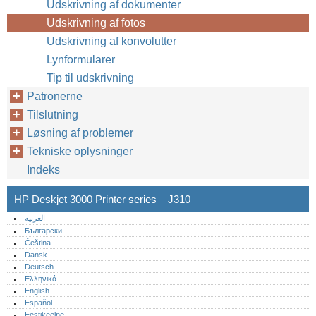
Udskrivning af dokumenter
Udskrivning af fotos
Udskrivning af konvolutter
Lynformularer
Tip til udskrivning
Patronerne
Tilslutning
Løsning af problemer
Tekniske oplysninger
Indeks
HP Deskjet 3000 Printer series – J310
العربية
Български
Čeština
Dansk
Deutsch
Ελληνικά
English
Español
Eestikeelne