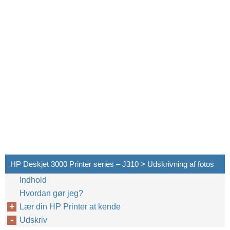
HP Deskjet 3000 Printer series – J310 > Udskrivning af fotos
Indhold
Hvordan gør jeg?
Lær din HP Printer at kende
Udskriv