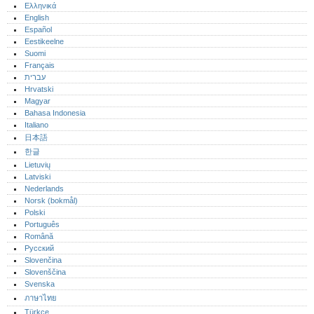
Ελληνικά
English
Español
Eestikeelne
Suomi
Français
עברית
Hrvatski
Magyar
Bahasa Indonesia
Italiano
日本語
한글
Lietuvių
Latviski
Nederlands
Norsk (bokmål)‎
Polski
Português‎
Română
Русский
Slovenčina
Slovenščina
Svenska
ภาษาไทย
Türkçe