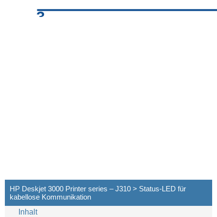
3
HP Deskjet 3000 Printer series – J310 > Status-LED für
kabellose Kommunikation
Inhalt