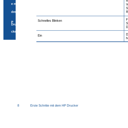
h
e mit
V
S
dem H
R
F
Schnelles Blinken
P
S
Dru
D
cker
D
Ein
h
8
Erste Schritte mit dem HP Drucker