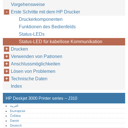
Vorgehensweise
Erste Schritte mit dem HP Drucker
Druckerkomponenten
Funktionen des Bedienfelds
Status-LEDs
Status-LED für kabellose Kommunikation
Drucken
Verwenden von Patronen
Anschlussmöglichkeiten
Lösen von Problemen
Technische Daten
Index
HP Deskjet 3000 Printer series – J310
العربية
Български
Čeština
Dansk
Deutsch