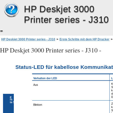
HP Deskjet 3000
Printer series - J310
-
HP Deskjet 3000 Printer series - J310
>
Erste Schritte mit dem HP Drucker
>
Status-LED für kabellose Kommunikation
HP Deskjet 3000 Printer series - J310 -
Status-LED für kabellose Kommunikat
Verhalten der LED
L
K
Aus
S
k
d
D
E
rs
te Schritt
Z
Blinken
k
S