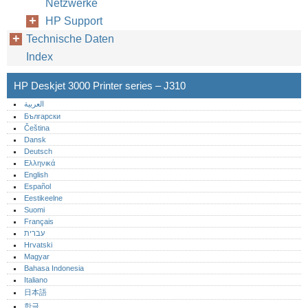
Netzwerke
HP Support
Technische Daten
Index
HP Deskjet 3000 Printer series – J310
العربية
Български
Čeština
Dansk
Deutsch
Ελληνικά
English
Español
Eestikeelne
Suomi
Français
עברית
Hrvatski
Magyar
Bahasa Indonesia
Italiano
日本語
한글