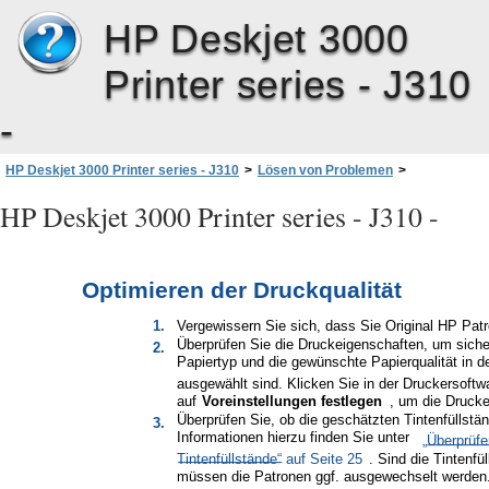
HP Deskjet 3000
Printer series - J310
-
HP Deskjet 3000 Printer series - J310
>
Lösen von Problemen
>
Optimieren der Druckqualität
HP Deskjet 3000 Printer series - J310 -
Optimieren der Druckqualität
1.
Vergewissern Sie sich, dass Sie Original HP Pat
Überprüfen Sie die Druckeigenschaften, um sicher
2.
Papiertyp und die gewünschte Papierqualität in d
ausgewählt sind. Klicken Sie in der Druckersoftw
auf
Voreinstellungen festlegen
, um die Drucke
Überprüfen Sie, ob die geschätzten Tintenfüllstän
3.
Informationen hierzu finden Sie unter
„Überprüfe
Tintenfüllstände“ auf Seite 25
. Sind die Tintenfü
müssen die Patronen ggf. ausgewechselt werden