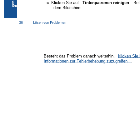
o
c
. Klicken Sie auf
Tintenpatronen reinigen
. Be
b
lemen
dem Bildschirm.
36
Lösen von Problemen
Besteht das Problem danach weiterhin,
klicken Sie 
Informationen zur Fehlerbehebung zuzugreifen
.