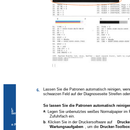
Lassen Sie die Patronen automatisch reinigen, wenn
6.
schwarzen Feld auf der Diagnoseseite Streifen oder
So lassen Sie die Patronen automatisch reinige
L
a
ö
. Legen Sie unbenutztes weißes Normalpapier im F
sen vo
Zufuhrfach ein.
b
. Klicken Sie in der Druckersoftware auf
Drucke
n Pr
Wartungsaufgaben
, um die
Drucker-Toolbox