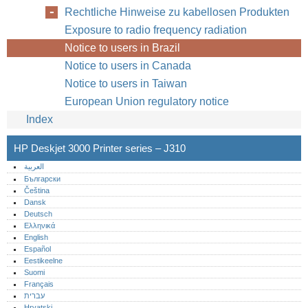
Rechtliche Hinweise zu kabellosen Produkten
Exposure to radio frequency radiation
Notice to users in Brazil
Notice to users in Canada
Notice to users in Taiwan
European Union regulatory notice
Index
HP Deskjet 3000 Printer series – J310
العربية
Български
Čeština
Dansk
Deutsch
Ελληνικά
English
Español
Eestikeelne
Suomi
Français
עברית
Hrvatski