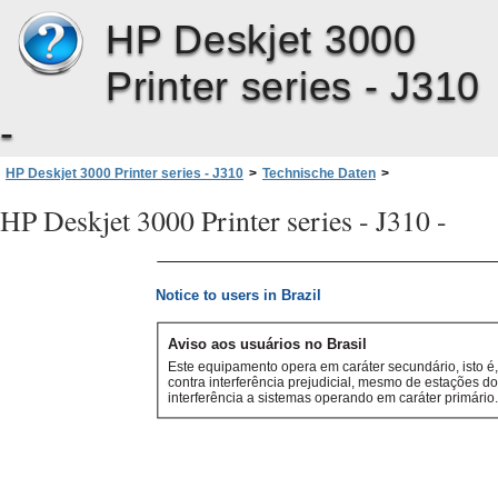
HP Deskjet 3000
Printer series - J310
-
HP Deskjet 3000 Printer series - J310
>
Technische Daten
>
Zulassungsinformationen
>
Rechtliche Hinweise zu kabellosen Produkten
>
HP Deskjet 3000 Printer series - J310 -
Notice to users in Brazil
Notice to users in Brazil
Aviso aos usuários no Brasil
Este equipamento opera em caráter secundário, isto é,
contra interferência prejudicial, mesmo de estações 
interferência a sistemas operando em caráter primári