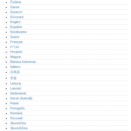
Čeština
Dansk
Deutsch
Ελληνικά
English
Español
Eestikeelne
Suomi
Français
עברית
Hrvatski
Magyar
Bahasa Indonesia
Italiano
日本語
한글
Lietuvių
Latviski
Nederlands
Norsk (bokmål)‎
Polski
Português‎
Română
Русский
Slovenčina
Slovenščina