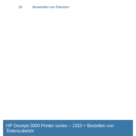
26
Verwenden von Patronen
HP Deskjet 3000 Printer series – J310 > Bestellen von
Tintenzubehör