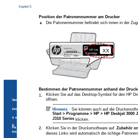
Kapitel 5
Position der Patronennummer am Drucker
▲
Die Patronennummer befindet sich innen in der Zu
xx
Product No.
HP Ink
xxxxxx
Cartridge
xxxxx
Model No.
Bestimmen der Patronennummer anhand der Drucke
Klicken Sie auf das Desktop-Symbol für den HP Dr
1.
öffnen.
Verw
ende
Hinweis
Sie können auch auf die Druckersoftw
Start > Programme > HP > HP Deskjet 3000 J
n vo
J310 Series
klicken.
n
Pa
2.
Klicken Sie in der Druckersoftware auf
Zubehör on
tron
dieses Links wird automatisch die richtige Patron