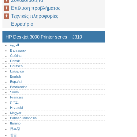
Συνδεσιμότητα
Επίλυση προβλήματος
Τεχνικές πληροφορίες
Ευρετήριο
HP Deskjet 3000 Printer series – J310
العربية
Български
Čeština
Dansk
Deutsch
Ελληνικά
English
Español
Eestikeelne
Suomi
Français
עברית
Hrvatski
Magyar
Bahasa Indonesia
Italiano
日本語
한글