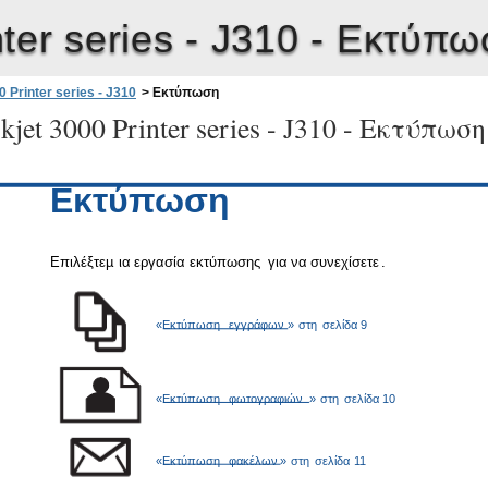
ter series - J310 -
Εκτύπω
 Printer series - J310
>
Εκτύπωση
jet 3000 Printer series - J310 -
Εκτύπωση
Εκτύπωση
Επιλέξτε
µ
ια
εργασία
εκτύπωσης
για
να
συνεχίσετε
.
«
Εκτύπωση
εγγράφων
»
στη
σελίδα
9
«
Εκτύπωση
φωτογραφιών
»
στη
σελίδα
10
«
Εκτύπωση
φακέλων
»
στη
σελίδα
11