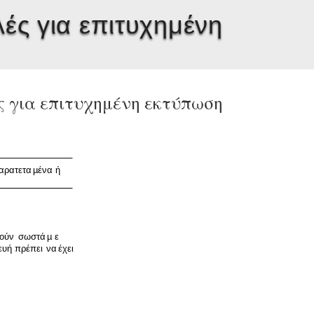
ές για επιτυχημένη
 για επιτυχημένη εκτύπωση
αρατετα
µ
ένα
ή
γούν
σωστά
µ
ε
ευή
πρέπει
να
έχει