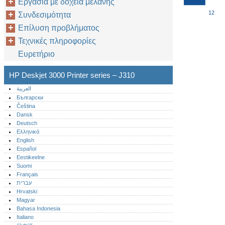
Εργασία με δοχεία μελάνης
12
Συνδεσιμότητα
Επίλυση προβλήματος
Τεχνικές πληροφορίες
Ευρετήριο
HP Deskjet 3000 Printer series – J310
العربية
Български
Čeština
Dansk
Deutsch
Ελληνικά
English
Español
Eestikeelne
Suomi
Français
עברית
Hrvatski
Magyar
Bahasa Indonesia
Italiano