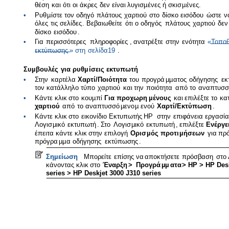
θέση
και
ότι
οι
άκρες
δεν
είναι
λυγισ
µ
ένες
ή
σκισ
µ
ένες
.
•
Ρυθ
µ
ίστε
τον
οδηγό
πλάτους
χαρτιού
στο
δίσκο
εισόδου
ώστε
ν
όλες
τις
σελίδες
.
Βεβαιωθείτε
ότι
ο
οδηγός
πλάτους
χαρτιού
δεν
δίσκο
εισόδου
.
•
Για
περισσότερες
πληροφορίες
,
ανατρέξτε
στην
ενότητα
«
Τοποθ
εκτύπωσης
»
στη
σελίδα
19
.
Συ
µ
βουλές
για
ρυθ
µ
ίσεις
εκτυπωτή
•
Στην
καρτέλα
Χαρτί
/
Ποιότητα
του
προγρά
µµ
ατος
οδήγησης
εκ
τον
κατάλληλο
τύπο
χαρτιού
και
την
ποιότητα
από
το
αναπτυσσ
•
Κάντε
κλικ
στο
κου
µ
πί
Για
προχωρη
µ
ένους
και
επιλέξτε
το
κα
χαρτιού
από
το
αναπτυσσό
µ
ενο
µ
ενού
Χαρτί
/
Εκτύπωση
.
•
Κάντε
κλικ
στο
εικονίδιο
Εκτυπωτής
HP
στην
επιφάνεια
εργασία
Λογισ
µ
ικό
εκτυπωτή
.
Στο
Λογισ
µ
ικό
εκτυπωτή
,
επιλέξτε
Ενέργε
έπειτα
κάντε
κλικ
στην
επιλογή
Ορισ
µ
ός
προτι
µ
ήσεων
για
πρ
πρόγρα
µµ
α
οδήγησης
εκτύπωσης
.
Ση
µ
είωση
Μπορείτε
επίσης
να
αποκτήσετε
πρόσβαση
στο
κάνοντας
κλικ
στο
Έναρξη
>
Προγρά
µµ
ατα
> HP > HP Desk
series > HP Deskjet 3000 J310 series