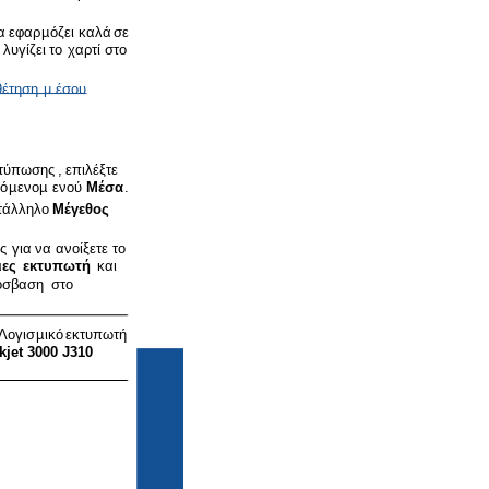
α
εφαρ
µ
όζει
καλά
σε
λυγίζει
το
χαρτί
στο
έτηση
µ
έσου
τύπωσης
,
επιλέξτε
ό
µ
ενο
µ
ενού
Μέσα
.
τάλληλο
Μέγεθος
ς
για
να
ανοίξετε
το
ιες
εκτυπωτή
και
όσβαση
στο
Λογισ
µ
ικό
εκτυπωτή
jet 3000 J310