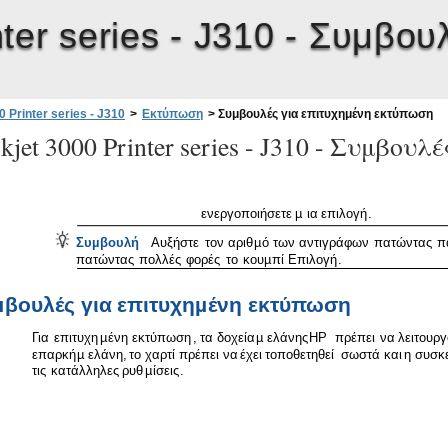
ter series - J310 -
Συμβουλ
 Printer series - J310
>
Εκτύπωση
>
Συμβουλές για επιτυχημένη εκτύπωση
jet 3000 Printer series - J310 -
Συμβουλές
ενεργοποιήσετε
µ
ια
επιλογή
.
Συ
µ
βουλή
Αυξήστε
τον
αριθ
µ
ό
των
αντιγράφων
πατώντας
π
πατώντας
πολλές
φορές
το
κου
µ
πί
Επιλογή
.
µ
βουλές
για
επιτυχη
µ
ένη
εκτύπωση
Για
επιτυχη
µ
ένη
εκτύπωση
,
τα
δοχεία
µ
ελάνης
HP
πρέπει
να
λειτουρ
επαρκή
µ
ελάνη
,
το
χαρτί
πρέπει
να
έχει
τοποθετηθεί
σωστά
και
η
συσκ
τις
κατάλληλες
ρυθ
µ
ίσεις
.