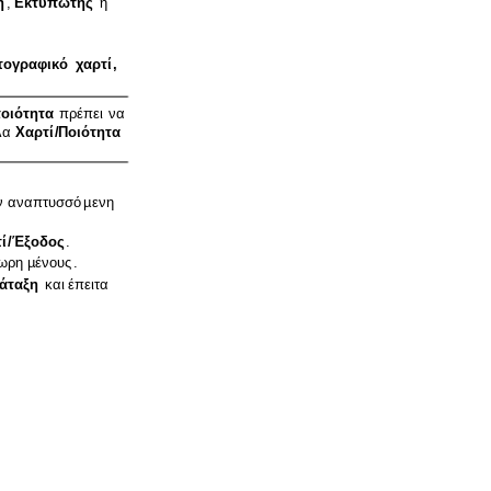
ή
,
Εκτυπωτής
ή
ογραφικό
χαρτί
,
οιότητα
πρέπει
να
λα
Χαρτί
/
Ποιότητα
ν
αναπτυσσό
µ
ενη
ί
/
Έξοδος
.
ωρη
µ
ένους
.
ιάταξη
και
έπειτα