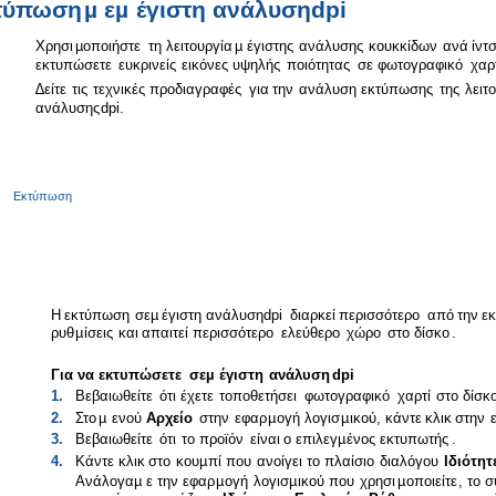
τύπωση
µ
ε
µ
έγιστη
ανάλυση
dpi
Χρησι
µ
οποιήστε
τη
λειτουργία
µ
έγιστης
ανάλυσης
κουκκίδων
ανά
ίντ
εκτυπώσετε
ευκρινείς
εικόνες
υψηλής
ποιότητας
σε
φωτογραφικό
χαρ
∆είτε
τις
τεχνικές
προδιαγραφές
για
την
ανάλυση
εκτύπωσης
της
λειτ
ανάλυσης
dpi.
Εκτύπωση
Η
εκτύπωση
σε
µ
έγιστη
ανάλυση
dpi
διαρκεί
περισσότερο
από
την
ε
ρυθ
µ
ίσεις
και
απαιτεί
περισσότερο
ελεύθερο
χώρο
στο
δίσκο
.
Για
να
εκτυπώσετε
σε
µ
έγιστη
ανάλυση
dpi
1.
Βεβαιωθείτε
ότι
έχετε
τοποθετήσει
φωτογραφικό
χαρτί
στο
δίσκ
2.
Στο
µ
ενού
Αρχείο
στην
εφαρ
µ
ογή
λογισ
µ
ικού
,
κάντε
κλικ
στην
3.
Βεβαιωθείτε
ότι
το
προϊόν
είναι
ο
επιλεγ
µ
ένος
εκτυπωτής
.
4.
Κάντε
κλικ
στο
κου
µ
πί
που
ανοίγει
το
πλαίσιο
διαλόγου
Ιδιότητ
Ανάλογα
µ
ε
την
εφαρ
µ
ογή
λογισ
µ
ικού
που
χρησι
µ
οποιείτε
,
το
σ