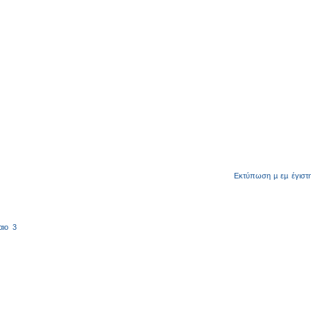
Εκτύπωση
µ
ε
µ
έγιστ
αιο
3