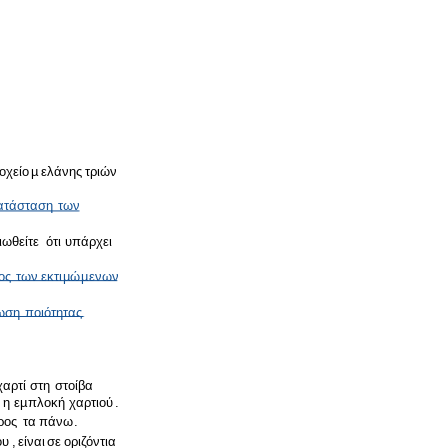
οχείο
µ
ελάνης
τριών
ατάσταση
των
ιωθείτε
ότι
υπάρχει
ος
των
εκτι
µ
ώ
µ
ενων
ωση
ποιότητας
χαρτί
στη
στοίβα
η
ε
µ
πλοκή
χαρτιού
.
ρος
τα
πάνω
.
ου
,
είναι
σε
οριζόντια