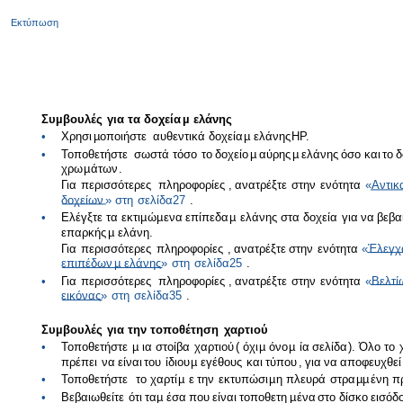
Εκτύπωση
Συ
µ
βουλές
για
τα
δοχεία
µ
ελάνης
•
Χρησι
µ
οποιήστε
αυθεντικά
δοχεία
µ
ελάνης
HP.
•
Τοποθετήστε
σωστά
τόσο
το
δοχείο
µ
αύρης
µ
ελάνης
όσο
και
το
δ
χρω
µ
άτων
.
Για
περισσότερες
πληροφορίες
,
ανατρέξτε
στην
ενότητα
«
Αντικ
δοχείων
»
στη
σελίδα
27
.
•
Ελέγξτε
τα
εκτι
µ
ώ
µ
ενα
επίπεδα
µ
ελάνης
στα
δοχεία
για
να
βεβα
επαρκής
µ
ελάνη
.
Για
περισσότερες
πληροφορίες
,
ανατρέξτε
στην
ενότητα
«
Έλεγχ
επιπέδων
µ
ελάνης
»
στη
σελίδα
25
.
•
Για
περισσότερες
πληροφορίες
,
ανατρέξτε
στην
ενότητα
«
Βελτί
εικόνας
»
στη
σελίδα
35
.
Συ
µ
βουλές
για
την
τοποθέτηση
χαρτιού
•
Τοποθετήστε
µ
ια
στοίβα
χαρτιού
(
όχι
µ
όνο
µ
ία
σελίδα
).
Όλο
το
πρέπει
να
είναι
του
ίδιου
µ
εγέθους
και
τύπου
,
για
να
αποφευχθεί
•
Τοποθετήστε
το
χαρτί
µ
ε
την
εκτυπώσι
µ
η
πλευρά
στρα
µµ
ένη
π
•
Βεβαιωθείτε
ότι
τα
µ
έσα
που
είναι
τοποθετη
µ
ένα
στο
δίσκο
εισόδ