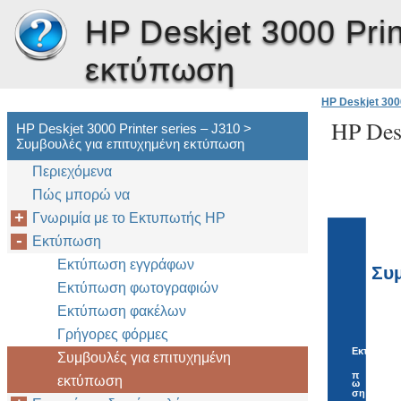
HP Deskjet 3000 Prin
εκτύπωση
HP Deskjet 3000
HP Desk
HP Deskjet 3000 Printer series – J310 >
Συμβουλές για επιτυχημένη εκτύπωση
Περιεχόμενα
Πώς μπορώ να
Γνωριμία με το Εκτυπωτής HP
Εκτύπωση
Εκτύπωση εγγράφων
Συ
Εκτύπωση φωτογραφιών
Εκτύπωση φακέλων
Γρήγορες φόρμες
Εκτύ
Συμβουλές για επιτυχημένη
π
εκτύπωση
ω
ση