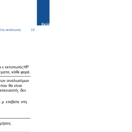
Εκτύπωση
ένη
εκτύπωση
13
µ
ε
εκτυπωτές
HP
σ
µ
ατα
,
κάθε
φορά
.
των
αναλωσί
µ
ων
που
θα
είναι
ασκευαστή
,
δεν
, µ
εταβείτε
στη
µ
ήσεις