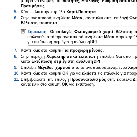
µ
πορεί
να
ονο
µ
άζεται
Ιδιότητες
,
Επιλογές
,
Ρύθ
µ
ιση
εκτυπωτ
Προτι
µ
ήσεις
.
5.
Κάντε
κλικ
στην
καρτέλα
Χαρτί
/
Ποιότητα
.
6.
Στην
αναπτυσσό
µ
ενη
λίστα
Μέσα
,
κάντε
κλικ
στην
επιλογή
Φωτ
Βέλτιστη
ποιότητα
.
Ση
µ
είωση
Οι
επιλογές
Φωτογραφικό
χαρτί
,
Βέλτιστη
π
επιλεγούν
από
την
αναπτυσσό
µ
ενη
λίστα
Μέσα
στην
καρτέ
για
εκτύπωση
σε
µ
έγιστη
ανάλυση
DPI.
7.
Κάντε
κλικ
στο
κου
µ
πί
Για
προχωρη
µ
ένους
.
8.
Στην
περιοχή
Χαρακτηριστικά
εκτυπωτή
επιλέξτε
Ναι
από
τη
λίστα
Εκτύπωση
σε
µ
έγιστη
ανάλυση
DPI
.
9.
Επιλέξτε
Μέγεθος
χαρτιού
από
το
αναπτυσσό
µ
ενο
µ
ενού
Χαρτ
10.
Κάντε
κλικ
στο
κου
µ
πί
OK
για
να
κλείσετε
τις
επιλογές
για
προχ
11.
Επιβεβαιώστε
την
επιλογή
Προσανατολισ
µ
ός
στην
καρτέλα
∆
κάντε
κλικ
στο
κου
µ
πί
OK
για
εκτύπωση
.