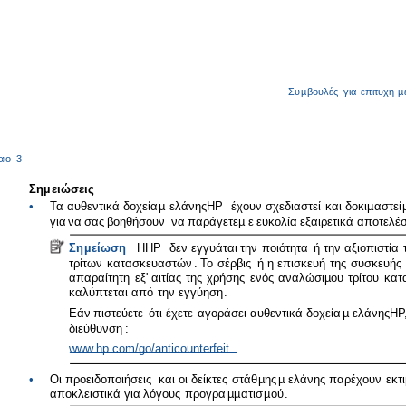
Συ
µ
βουλές
για
επιτυχη
µ
αιο
3
Ση
µ
ειώσεις
•
Τα
αυθεντικά
δοχεία
µ
ελάνης
HP
έχουν
σχεδιαστεί
και
δοκι
µ
αστεί
για
να
σας
βοηθήσουν
να
παράγετε
µ
ε
ευκολία
εξαιρετικά
αποτελέ
Ση
µ
είωση
Η
HP
δεν
εγγυάται
την
ποιότητα
ή
την
αξιοπιστία
τρίτων
κατασκευαστών
.
Το
σέρβις
ή
η
επισκευή
της
συσκευής
απαραίτητη
εξ
'
αιτίας
της
χρήσης
ενός
αναλώσι
µ
ου
τρίτου
κατ
καλύπτεται
από
την
εγγύηση
.
Εάν
πιστεύετε
ότι
έχετε
αγοράσει
αυθεντικά
δοχεία
µ
ελάνης
HP
διεύθυνση
:
www.hp.com/go/anticounterfeit
•
Οι
προειδοποιήσεις
και
οι
δείκτες
στάθ
µ
ης
µ
ελάνης
παρέχουν
εκτι
αποκλειστικά
για
λόγους
προγρα
µµ
ατισ
µ
ού
.