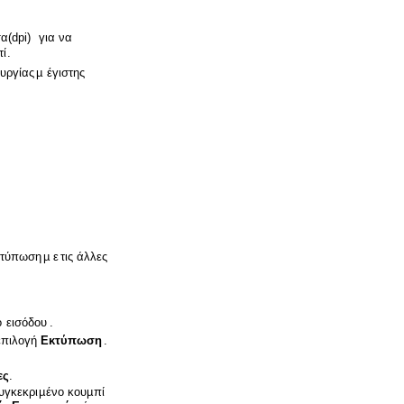
σα
(dpi)
για
να
τί
.
ουργίας
µ
έγιστης
κτύπωση
µ
ε
τις
άλλες
ο
εισόδου
.
επιλογή
Εκτύπωση
.
ες
.
υγκεκρι
µ
ένο
κου
µ
πί