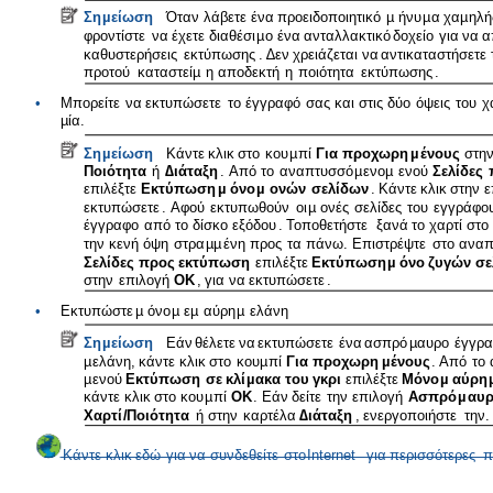
Ση
µ
είωση
Όταν
λάβετε
ένα
προειδοποιητικό
µ
ήνυ
µ
α
χα
µ
ηλή
φροντίστε
να
έχετε
διαθέσι
µ
ο
ένα
ανταλλακτικό
δοχείο
για
να
α
καθυστερήσεις
εκτύπωσης
.
∆εν
χρειάζεται
να
αντικαταστήσετε
προτού
καταστεί
µ
η
αποδεκτή
η
ποιότητα
εκτύπωσης
.
•
Μπορείτε
να
εκτυπώσετε
το
έγγραφό
σας
και
στις
δύο
όψεις
του
χ
µ
ία
.
Ση
µ
είωση
Κάντε
κλικ
στο
κου
µ
πί
Για
προχωρη
µ
ένους
στη
Ποιότητα
ή
∆ιάταξη
.
Από
το
αναπτυσσό
µ
ενο
µ
ενού
Σελίδες
επιλέξτε
Εκτύπωση
µ
όνο
µ
ονών
σελίδων
.
Κάντε
κλικ
στην
ε
εκτυπώσετε
.
Αφού
εκτυπωθούν
οι
µ
ονές
σελίδες
του
εγγράφο
έγγραφο
από
το
δίσκο
εξόδου
.
Τοποθετήστε
ξανά
το
χαρτί
στο
την
κενή
όψη
στρα
µµ
ένη
προς
τα
πάνω
.
Επιστρέψτε
στο
αναπ
Σελίδες
προς
εκτύπωση
επιλέξτε
Εκτύπωση
µ
όνο
ζυγών
σε
στην
επιλογή
OK
,
για
να
εκτυπώσετε
.
•
Εκτυπώστε
µ
όνο
µ
ε
µ
αύρη
µ
ελάνη
Ση
µ
είωση
Εάν
θέλετε
να
εκτυπώσετε
ένα
ασπρό
µ
αυρο
έγγρ
µ
ελάνη
,
κάντε
κλικ
στο
κου
µ
πί
Για
προχωρη
µ
ένους
.
Από
το
µ
ενού
Εκτύπωση
σε
κλί
µ
ακα
του
γκρι
επιλέξτε
Μόνο
µ
αύρη
κάντε
κλικ
στο
κου
µ
πί
OK
.
Εάν
δείτε
την
επιλογή
Ασπρό
µ
αυ
Χαρτί
/
Ποιότητα
ή
στην
καρτέλα
∆ιάταξη
,
ενεργοποιήστε
την
.
Κάντε
κλικ
εδώ
για
να
συνδεθείτε
στο
Internet
για
περισσότερες
π