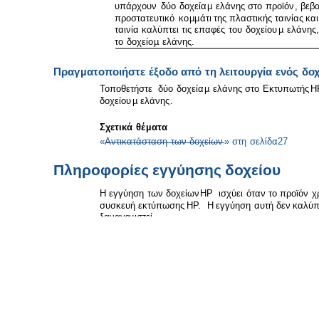
υπάρχουν
δύο
δοχεία
µ
ελάνης
στο
προϊόν
,
βεβα
προστατευτικό
κο
µµ
άτι
της
πλαστικής
ταινίας
και
ταινία
καλύπτει
τις
επαφές
του
δοχείου
µ
ελάνης
,
το
δοχείο
µ
ελάνης
.
Πραγ
µ
ατοποιήστε
έξοδο
από
τη
λειτουργία
ενός
δοχ
Τοποθετήστε
δύο
δοχεία
µ
ελάνης
στο
Εκτυπωτής
H
δοχείου
µ
ελάνης
.
Σχετικά
θέ
µ
ατα
«
Αντικατάσταση
των
δοχείων
»
στη
σελίδα
27
Πληροφορίες
εγγύησης
δοχείου
Η
εγγύηση
των
δοχείων
HP
ισχύει
όταν
το
προϊόν
χ
συσκευή
εκτύπωσης
HP.
Η
εγγύηση
αυτή
δεν
καλύπ
ξαναγε
µ
ιστεί
,