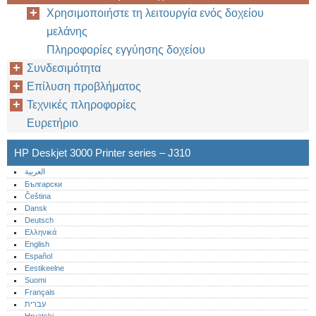
Χρησιμοποιήστε τη λειτουργία ενός δοχείου
μελάνης
Πληροφορίες εγγύησης δοχείου
Συνδεσιμότητα
Επίλυση προβλήματος
Τεχνικές πληροφορίες
Ευρετήριο
HP Deskjet 3000 Printer series – J310
العربية
Български
Čeština
Dansk
Deutsch
Ελληνικά
English
Español
Eestikeelne
Suomi
Français
עברית