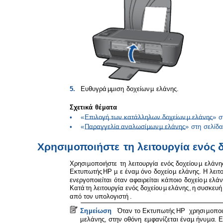
5.
Ευθυγρά
µµ
ιση
δοχείων
µ
ελάνης
.
Σχετικά
θέ
µ
ατα
•
«
Επιλογή
των
κατάλληλων
δοχείων
µ
ελάνης
»
σ
•
«
Παραγγελία
αναλωσί
µ
ων
µ
ελάνης
»
στη
σελίδα
Χρησι
µ
οποιήστε
τη
λειτουργία
ενός
Χρησι
µ
οποιήστε
τη
λειτουργία
ενός
δοχείου
µ
ελάνη
Εκτυπωτής
HP µ
ε
ένα
µ
όνο
δοχείο
µ
ελάνης
.
Η
λειτ
ενεργοποιείται
όταν
αφαιρείται
κάποιο
δοχείο
µ
ελάν
Κατά
τη
λειτουργία
ενός
δοχείου
µ
ελάνης
,
η
συσκευή
από
τον
υπολογιστή
.
Ση
µ
είωση
Όταν
το
Εκτυπωτής
HP
χρησι
µ
οποι
µ
ελάνης
,
στην
οθόνη
ε
µ
φανίζεται
ένα
µ
ήνυ
µ
α
.
Ε