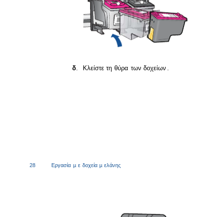
δ
.
Κλείστε
τη
θύρα
των
δοχείων
.
28
Εργασία
µ
ε
δοχεία
µ
ελάνης