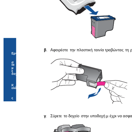
β
.
Αφαιρέστε
την
πλαστική
ταινία
τραβώντας
τη
Εργα
σ
ία
µ
ε
δοχεία
µ
ελάνη
ς
γ
.
Σύρετε
το
δοχείο
στην
υποδοχή
µ
έχρι
να
ασφα