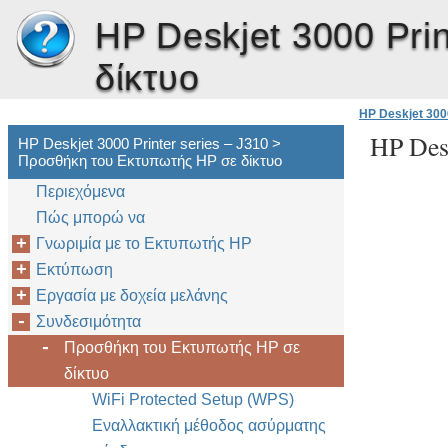
HP Deskjet 3000 Prin
δίκτυο
HP Deskjet 3000
HP Desk
HP Deskjet 3000 Printer series – J310 >
Προσθήκη του Εκτυπωτής HP σε δίκτυο
Περιεχόμενα
Πώς μπορώ να
Γνωριμία με το Εκτυπωτής HP
Εκτύπωση
Εργασία με δοχεία μελάνης
Συνδεσιμότητα
Προσθήκη του Εκτυπωτής HP σε
δίκτυο
WiFi Protected Setup (WPS)
Εναλλακτική μέθοδος ασύρματης