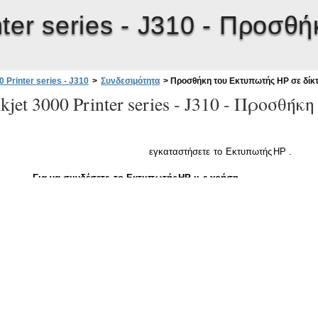
ter series - J310 -
Προσθήκ
 Printer series - J310
>
Συνδεσιμότητα
>
Προσθήκη του Εκτυπωτής HP σε δίκ
jet 3000 Printer series - J310 -
Προσθήκη 
εγκαταστήσετε
το
Εκτυπωτής
HP .
Για
να
συνδέσετε
το
Εκτυπωτής
HP µ
ε
χρήση