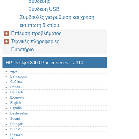
σύνδεσης
Σύνδεση USB
Συμβουλές για ρύθμιση και χρήση
εκτυπωτή δικτύου
Επίλυση προβλήματος
Τεχνικές πληροφορίες
Ευρετήριο
HP Deskjet 3000 Printer series – J310
العربية
Български
Čeština
Dansk
Deutsch
Ελληνικά
English
Español
Eestikeelne
Suomi
Français
עברית
Hrvatski