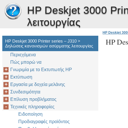
HP Deskjet 3000 Prin
λειτουργίας
HP Deskjet 3000
HP Desk
HP Deskjet 3000 Printer series – J310 >
Δηλώσεις κανονισμών ασύρματης λειτουργίας
Περιεχόμενα
Πώς μπορώ να
Γνωριμία με το Εκτυπωτής HP
Εκτύπωση
Εργασία με δοχεία μελάνης
Συνδεσιμότητα
Επίλυση προβλήματος
Τεχνικές πληροφορίες
Ειδοποίηση
Προδιαγραφές προϊόντος