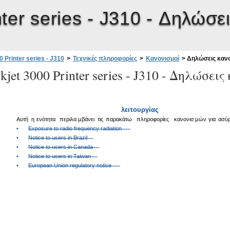
ter series - J310 -
Δηλώσει
 Printer series - J310
>
Τεχνικές πληροφορίες
>
Κανονισμοί
>
Δηλώσεις κανο
jet 3000 Printer series - J310 -
Δηλώσεις 
λειτουργίας
Αυτή
η
ενότητα
περιλα
µ
βάνει
τις
παρακάτω
πληροφορίες
κανονισ
µ
ών
για
ασύ
•
Exposure to radio frequency radiation
•
Notice to users in Brazil
•
Notice to users in Canada
•
Notice to users in Taiwan
•
European Union regulatory notice