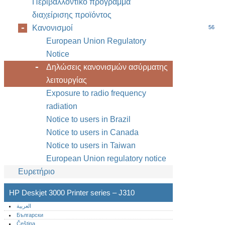
Περιβαλλοντικό πρόγραμμα
διαχείρισης προϊόντος
Κανονισμοί
56
European Union Regulatory
Notice
Δηλώσεις κανονισμών ασύρματης
λειτουργίας
Exposure to radio frequency
radiation
Notice to users in Brazil
Notice to users in Canada
Notice to users in Taiwan
European Union regulatory notice
Ευρετήριο
HP Deskjet 3000 Printer series – J310
العربية
Български
Čeština