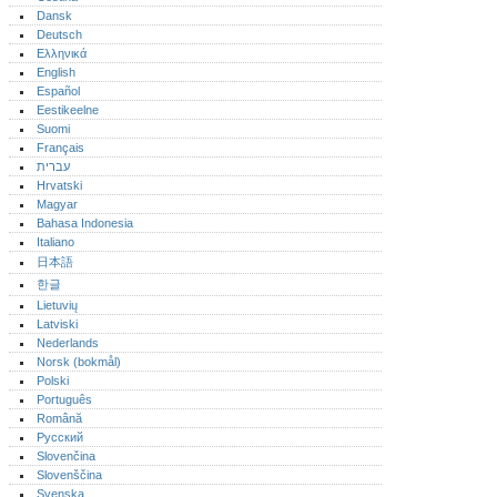
Dansk
Deutsch
Ελληνικά
English
Español
Eestikeelne
Suomi
Français
עברית
Hrvatski
Magyar
Bahasa Indonesia
Italiano
日本語
한글
Lietuvių
Latviski
Nederlands
Norsk (bokmål)‎
Polski
Português‎
Română
Русский
Slovenčina
Slovenščina
Svenska