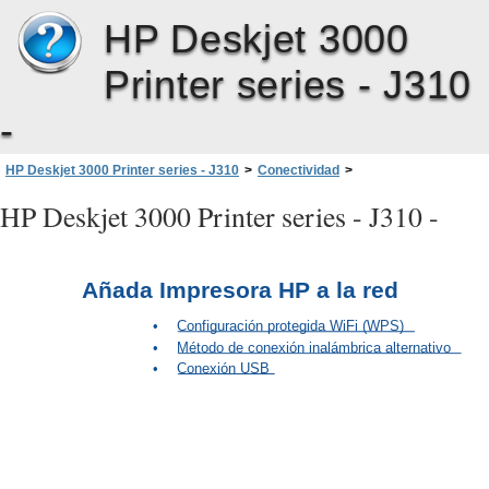
HP Deskjet 3000
Printer series - J310
-
HP Deskjet 3000 Printer series - J310
>
Conectividad
>
Añada Impresora HP a la red
HP Deskjet 3000 Printer series - J310 -
Añada Impresora HP a la red
•
Configuración protegida WiFi (WPS)
•
Método de conexión inalámbrica alternativo
•
Conexión USB