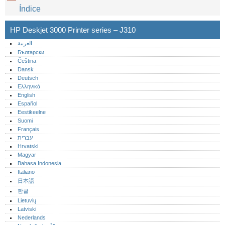
Índice
HP Deskjet 3000 Printer series – J310
العربية
Български
Čeština
Dansk
Deutsch
Ελληνικά
English
Español
Eestikeelne
Suomi
Français
עברית
Hrvatski
Magyar
Bahasa Indonesia
Italiano
日本語
한글
Lietuvių
Latviski
Nederlands