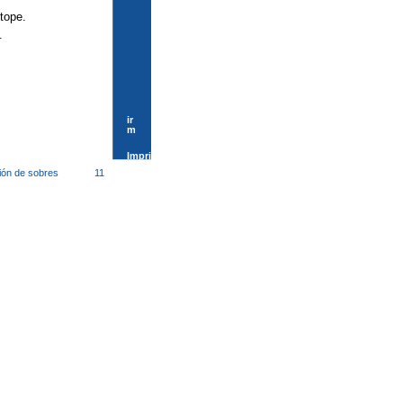
 tope.
.
ir
m
Impri
ión de sobres
11