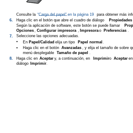
Consulte la
“Carga del papel” en la página 19
para obtener más inf
6.
Haga clic en el botón que abre el cuadro de diálogo
Propiedades
Según la aplicación de software, este botón se puede llamar
Prop
Opciones
,
Configurar impresora
,
Impresora
o
Preferencias
.
Seleccione las opciones adecuadas.
7.
•
En
Papel/Calidad
elija un tipo
Papel normal
.
•
Haga clic en el botón
Avanzadas
, y elija el tamaño de sobre 
menú desplegable
Tamaño de papel
.
8.
Haga clic en
Aceptar
y, a continuación, en
Imprimir
o
Aceptar
en
diálogo
Imprimir
.