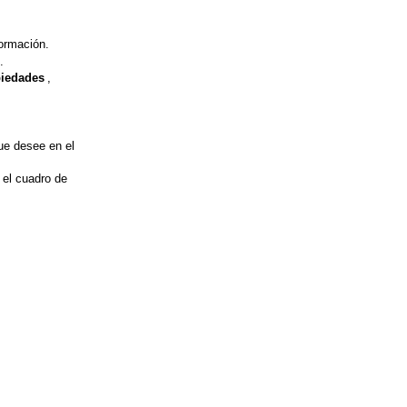
ormación.
.
iedades
,
que desee en el
 el cuadro de