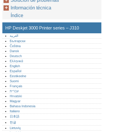
Solución de problemas
Información técnica
Índice
HP Deskjet 3000 Printer series – J310
العربية
Български
Čeština
Dansk
Deutsch
Ελληνικά
English
Español
Eestikeelne
Suomi
Français
עברית
Hrvatski
Magyar
Bahasa Indonesia
Italiano
日本語
한글
Lietuvių