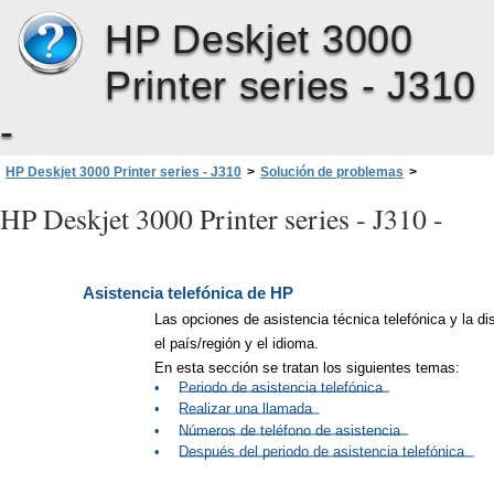
HP Deskjet 3000
Printer series - J310
-
HP Deskjet 3000 Printer series - J310
>
Solución de problemas
>
Servicio de asistencia técnica de HP
>
Asistencia telefónica de HP
HP Deskjet 3000 Printer series - J310 -
Asistencia telefónica de HP
Las opciones de asistencia técnica telefónica y la di
el país/región y el idioma.
En esta sección se tratan los siguientes temas:
•
Periodo de asistencia telefónica
•
Realizar una llamada
•
Números de teléfono de asistencia
•
Después del periodo de asistencia telefónica